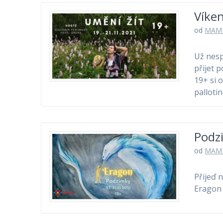
Víke
od
MAM
Už nesp
přijet 
19+ si 
palloti
Podz
od
MAM
Přijeď 
Eragon 