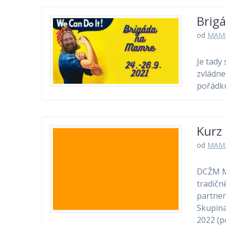
Brig
od
MAM
Je tady
zvládne
pořádku
Kurz
od
MAM
DCŽM Ma
tradičn
partner
Skupina 
2022 (p