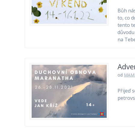
Bůh nás
to, co 
tento t
důvodu 
na Tebe
Adve
od
MAM
Přijeď 
petrovs