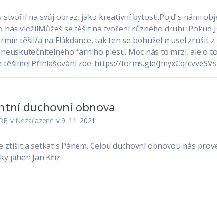
 stvořil na svůj obraz, jako kreativní bytosti.Pojď s námi ob
do nás vložilMůžeš se těšit na tvoření různého druhu.Pokud Js
ermín těšil/a na Flákdance, tak ten se bohužel musel zrušit z
neuskutečnitelného farního plesu. Moc nás to mrzí, ale o to 
 těšíme! Přihlašování zde: https://forms.gle/JmyxCqrcvveSV
ntní duchovní obnova
RE
v
Nezařazené
v 9. 11. 2021
se ztišit a setkat s Pánem. Celou duchovní obnovou nás prov
ký jáhen Jan Kříž