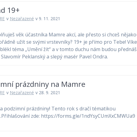
nd 19+
RE
v
Nezařazené
v 9. 11. 2021
lňuješ věk účastníka Mamre akcí, ale přesto si chceš nějako
pořádně užít se svými vrstevníky? 19+ je přímo pro Tebe! Vík
oblékl téma „Umění žít“ a v tomto duchu nám budou přednáš
n Slavomír Peklanský a slepý masér Pavel Ondra.
imní prázdniny na Mamre
RE
v
Nezařazené
v 28. 9. 2021
na podzimní prázdniny! Tento rok s dračí tématikou
.Přihlašování zde: https://forms.gle/1ndYsyCUmXxCMWUa9