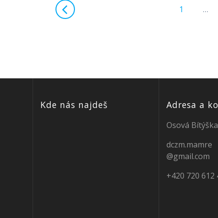
Stránka
1
…
navigace
Kde nás najdeš
Adresa a k
Osová Bítýška
dczm.mamre
@gmail.com
+420 720 612 