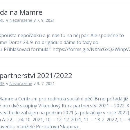
áda na Mamre
RE
v
Nezařazené
v 7. 9. 2021
 spousta nepořádku a je nás tu na něj pár. Ale společně to
me! Doraž 24. 9. na brigádu a dáme to tady do
! Přihlašovací formulář: https://forms.gle/NXNcGxQ2Winp
 partnerství 2021/2022
RE
v
Nezařazené
v 3. 7. 2021
mre a Centrum pro rodinu a sociální péči Brno pořádá již
ě pro dvě skupiny Víkendový Kurz partnerství 2021 – 2022. 
ství bude zahájen na podzim 2021 (a pokračuje v roce 2022)
A: 22. – 24. 10. 2021, 10. – 12. 12. 2021, 11. – 13. 2. 2022, 1. – 3
ovedou manželé Peroutovi) Skupina…