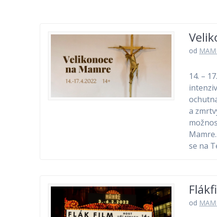
Veli
od
MAM
14. – 1
intenzi
ochutna
a zmrtv
možnost
Mamre.
se na T
Flákf
od
MAM