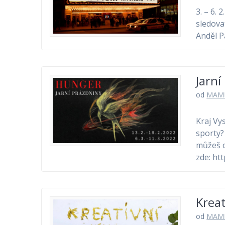
3. – 6. 
sledovat
Anděl P
Jarn
od
MAM
Kraj Vys
sporty?
můžeš o
zde: h
Kreat
od
MAM