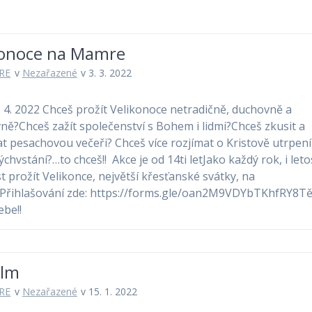
konoce na Mamre
RE
v
Nezařazené
v 3. 3. 2022
7. 4. 2022 Chceš prožít Velikonoce netradičně, duchovně a
vně?Chceš zažít společenství s Bohem i lidmi?Chceš zkusit a
t pesachovou večeři? Chceš více rozjímat o Kristově utrpení
ýchvstání?…to chceš!! Akce je od 14ti letJako každý rok, i let
 prožít Velikonce, největší křesťanské svátky, na
Přihlašování zde: https://forms.gle/oan2M9VDYbTKhfRY8T
ebe!!
ilm
RE
v
Nezařazené
v 15. 1. 2022