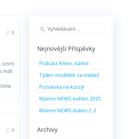
Vyhledat:
0
Nejnovější Příspěvky
Podcast Amen, kámo!
, smrti
os máš
Týden modliteb za mládež
ěšíme
Pozvánka na kurzy!
Mamre NEWS květen 2025
Mamre NEWS duben č. 2
Archivy
0