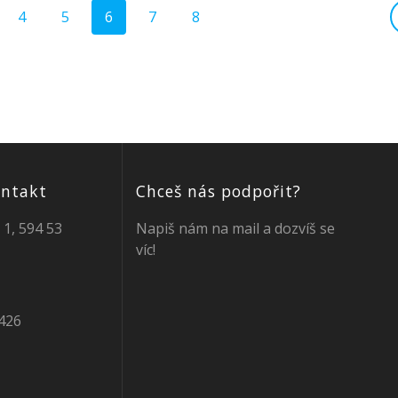
Stránka
Stránka
Stránka
Stránka
Stránka
4
5
6
7
8
ontakt
Chceš nás podpořit?
 1, 594 53
Napiš nám na mail a dozvíš se
víc!
426