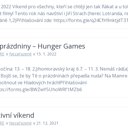
2. 2022 Víkend pro všechny, kteří se chtějí jen tak flákat a u t
 filmy! Tento rok nás navštíví i Jiří Strach (herec Lotranda, r
áně 1,2)Přihlašování zde: https://forms.gle/q24CfH9nktjdT3
í prázdniny – Hunger Games
RE
v
Nezařazené
v 15. 1. 2022
očina: 13. – 18. 2.Jihomoravský kraj: 6.7. – 11. 3. Nemáš rád(a
 Bojíš se, že by Tě o prázdninách přepadla nuda? Na Mamre
citnout ve Hladových hrách!Přihlašování
ttps://forms.gle/8WZwY5UhoWRf1MZb6
ivní víkend
RE
v
Nezařazené
v 21. 12. 2021